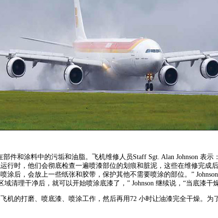
涂料中的污垢和油脂。飞机维修人员Staff Sgt. Alan Johnso
机运行时，他们会彻底检查一遍喷漆部位的划痕和脏泥，这些在维修完成
涂后，会放上一些纸张和胶带，保护其他不需要喷涂的部位。” Johnso
清理干净后，就可以开始喷涂底漆了，” Johnson 继续说，“当底漆
架飞机的打磨、喷底漆、喷涂工作，然后再用72 小时让油漆完全干燥。为了