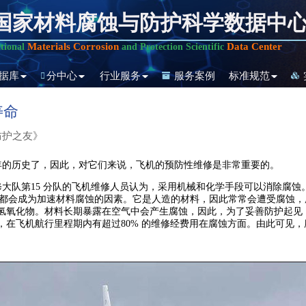
国家材料腐蚀与防护科学数据中
Materials Corrosion
Data Center
tional
and Protection Scientific
据库
分中心
行业服务
服务案例
标准规范
寿命
防护之友》
的历史了，因此，对它们来说，飞机的预防性维修是非常重要的。
队第15 分队的飞机维修人员认为，采用机械和化学手段可以消除腐蚀
境条件，甚至是时间都会成为加速材料腐蚀的因素。它是人造的材料，因此常常会遭
。材料长期暴露在空气中会产生腐蚀，因此，为了妥善防护起见，高级防护密封层
在飞机航行里程期内有超过80% 的维修经费用在腐蚀方面。由此可见