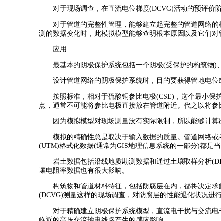
对于现场调查，在直流电位梯度(DCVG)活动的预评价
对于管道的完整性管理，能够建立起完整的管道网络的模型
测的数据变化时，此模拟模型能够查明根本原因以及它们对
应用
最基本的阴极保护系统包括一个阴极(受保护的构筑物)、
设计管道网络的阴极保护系统时，目的要获得管地电位或
按照标准，相对于硫酸铜参比电极(CSE)，这个最小保护
点，通常不可能将参比电极直接放在管道附近。代之以将参
因为模拟模型对现场测量没有实际限制，所以能够计算出“
模拟的精确性总是取决于输入数据的质量。管道网络或者储
(UTM)格式化数据(通常为GIS地理信息系统的一部分)
岩土数据包括沿线地质勘测数据和通过土壤取样分析(DIN 
壤电阻率数据也有很大影响。
构筑物和管道材料特征，包括防腐层在内，都将决定求解
(DCVG)测量这样的现场调查，对防腐层的性能退化状况进
对于精确建立阴极保护系统模型，直流电干扰与交流电干
临近的高压交流输电线路产生的感应影响。