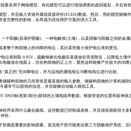
阶段要采用子网络模型。有此模型可以进行现场调查的虚拟规划，并且有
，并且输入管道外腐蚀直接评价(ECDA)数据。然后，用此模型能够
管道完整性的影响，从而成为优化维护方案的强大工具。
一个阳极(其保护阴极)、一种电解质(土壤)，以及阴极与阳极之间的金
者整个构筑物上的IR降的电位，其比某些最小保护电位准则更负。
电位准则取-0.85V，硫酸铜参比电极应直接放在管道附近，以降低土壤
比电极放在地面上，但在构筑物的正上方，显然这样能够产生较大的IR降
真正的”无IR降电位，并与远地的通电电位与断电电位进行比较。
罐构筑物的几何形状是最直接的输入参数。储罐构筑物的计算机辅助设计
都是当今通常可以获得的信息，并且能够自动输入模拟工具。
50929标准第3部分)获得的土壤电阻率数据。根据管道的位置和延伸状
程序采用什么极化曲线。这些数据已经制成表格，并且很容易获得大多
行评价。
扰都是重要的影响因素。直流电干扰可能来自第三方阴极保护系统、压