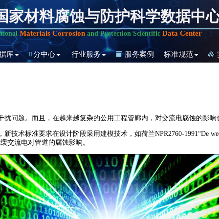
国家材料腐蚀与防护科学数据中
Materials Corrosion
Data Center
tional
and Protection Scientific
据库
分中心
行业服务
服务案例
标准规范
扰问题。而且，在越来越复杂的公用工程管廊内，对交流电腐蚀的影响
建模技术，如荷兰NPR2760-1991“De wederzijdse beïnvloeding
要求减缓交流电对管道的腐蚀影响。