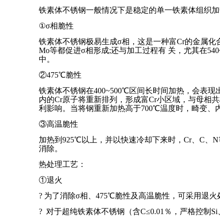
铁素体不锈钢一般情况下是稳定的单一铁素体组织加
①σ相脆性
铁素体不锈钢极易生成σ相，这是一种富Cr的金属化
Mo等都促进σ相形成;还与加工过程有 关，尤其在5
中。
②475℃脆性
铁素体不锈钢在400~500℃区间长时间加热，会表
内的Cr原子将重新排列，形成富Cr小区域，与母相
利影响。当将钢重新加热高于700℃温度时，畸变、内
③高温脆性
加热到925℃以上，并以快速冷却下来时，Cr、C、
消除。
热处理工艺：
①退火
? 为了消除σ相、475℃脆性及高温脆性，可采用退火
? 对于超纯铁素体不锈钢（含C≤0.01％，严格控制