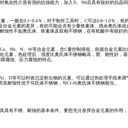
对氧化性介质有强的抗蚀能力，加入Ti、Nb后具有较好的抗晶
量，一般在0.1~0.4％，对于制作工具时， C可达0.8~1.0％
及合金元素的差异，有的可能会含有少量铁素体、残余奥氏体或
耐蚀性不如奥氏体、铁素体及双相不锈钢，在有机酸中有较好的
加入Mo、Cu、Nb、N、W等合金元素，含C量控制很低，依据合金
化元素，热处理后，强度比奥氏体不锈钢略高，塑、韧性好，基
缝隙腐蚀、应力腐蚀的特点。
u、Al、Ti等可以时效沉淀析出物的元素。可以通过热处理手段
其耐蚀性优于马氏体不锈钢，与Cr-Ni奥氏体不锈钢相当。
是其具有不锈、耐蚀的基本条件。要想充分发挥合金元素的作用