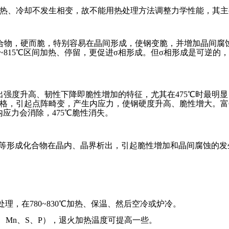
热、冷却不发生相变，故不能用热处理方法调整力学性能，其主
合物，硬而脆，特别容易在晶间形成，使钢变脆，并增加晶间腐蚀敏
40~815℃区间加热、停留，更促进σ相形成。但σ相形成是可逆
现出强度升高、韧性下降即脆性增加的特征，尤其在475℃时最明
共格，引起点阵畸变，产生内应力，使钢硬度升高、脆性增大。富
应力会消除，475℃脆性消失。
N等形成化合物在晶内、晶界析出，引起脆性增加和晶间腐蚀的发生
处理，在780~830℃加热、保温、然后空冷或炉冷。
Si、Mn、S、P），退火加热温度可提高一些。