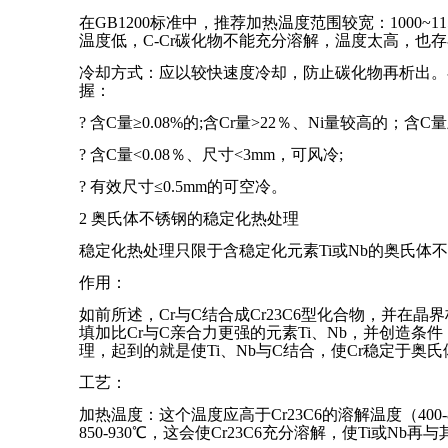
在GB1200标准中，推荐加热温度范围较宽：1000
温度低，C-Cr碳化物不能充分溶解，温度太高，也
冷却方式：应以较快速度冷却，防止碳化物再析出。在
握：
? 含C量≥0.08%的;含Cr量>22％、Ni量较高的；含
? 含C量<0.08％、尺寸<3mm，可风冷;
? 有效尺寸≤0.5mm的可空冷。
2 奥氏体不锈钢的稳定化热处理
稳定化热处理只限于含稳定化元素Ti或Nb的奥氏体不锈钢，如1
作用：
如前所述，Cr与C结合成Cr23C6型化合物，并
填加比Cr与C亲合力更强的元素Ti、Nb，并创造条
理，起到的就是使Ti、Nb与C结合，使Cr稳定于奥
工艺：
加热温度：这个温度应高于Cr23C6的溶解温度（400
850-930℃，这会使Cr23C6充分溶解，使Ti或N