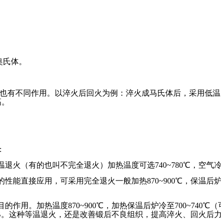
余奥氏体。
有不同作用。以淬火后回火为例：淬火成马氏体后，采用低温回火
高。
:
火（有的也叫不完全退火）加热温度可选740~780℃，空气冷却
性能直接应用，可采用完全退火一般加热870~900℃，保温后炉冷
的作用。加热温度870~900℃，加热保温后炉冷至700~74
80HB。这种等温退火，还是改善锻后不良组织，提高淬火、回火