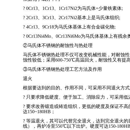
? 0Cr13、1Cr13、1Cr17Ni2为马氏体+少量铁素体;
? 2Cr13、3Cr13、2Cr17Ni2基本上是马氏体组织;
? 4Cr13、9Cr18为马氏体基体上有合金碳化物;
? 0Cr13Ni4Mo、0Cr13Ni6Mo为马氏体基体上有残
②马氏体不锈钢的耐蚀性与热处理
马氏体不锈钢热处理不仅可改变机械性能，对耐蚀性也
蚀性较低；采用600-750℃高温回火，耐蚀性又有提
③马氏体不锈钢热处理工艺方法及作用
退火
根据要达到的目的、作用不同，可采用不同退火方式
? 只要求降低硬度、便于加工、消除应力，可采用低温退
? 要求改善锻造或铸造组织，更低的硬度及保证不高的
达150~180HB；
? 等温退火，其可以代替完全退火，达到完全退火的目
线），再炉冷至550℃以下出炉。硬度可达150-1