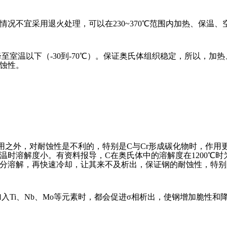
况不宜采用退火处理，可以在230~370℃范围内加热、保温
点降至室温以下（-30到-70℃）。保证奥氏体组织稳定，所以，
蚀性。
用之外，对耐蚀性是不利的，特别是C与Cr形成碳化物时，作用
度小。有资料报导，C在奥氏体中的溶解度在1200℃时为0.34％
物充分溶解，再快速冷却，让其来不及析出，保证钢的耐蚀性，特
中加入Ti、Nb、Mo等元素时，都会促进σ相析出，使钢增加脆性