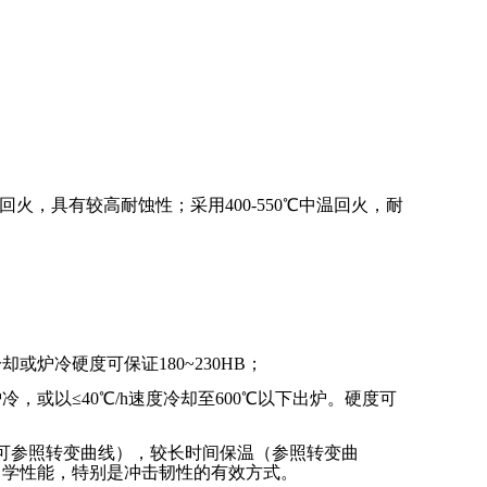
，具有较高耐蚀性；采用400-550℃中温回火，耐
或炉冷硬度可保证180~230HB；
，或以≤40℃/h速度冷却至600℃以下出炉。硬度可
0℃（可参照转变曲线），较长时间保温（参照转变曲
后力学性能，特别是冲击韧性的有效方式。