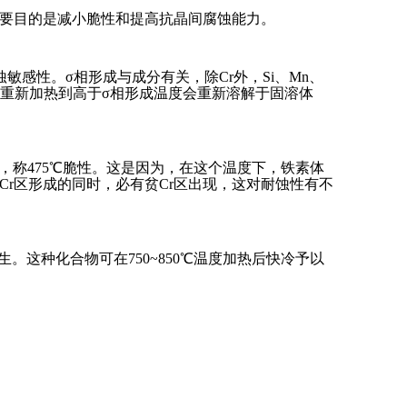
要目的是减小脆性和提高抗晶间腐蚀能力。
感性。σ相形成与成分有关，除Cr外，Si、Mn、
的，重新加热到高于σ相形成温度会重新溶解于固溶体
显，称475℃脆性。这是因为，在这个温度下，铁素体
Cr区形成的同时，必有贫Cr区出现，这对耐蚀性有不
。这种化合物可在750~850℃温度加热后快冷予以