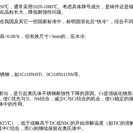
~1150℃，通常采用1020-1080℃。考虑具体牌号成分，是铸
存在晶粒长大，降低耐蚀性问题。
我国及其它一些国家标准中，标明固溶化后“快冷” ，综合不同
C量虽<0.08％，但有效尺寸>3mm的，应水冷;
Cr18Ni9Ti、0Cr18Ni11Nb等。
在晶界析出，是引起奥氏体不锈钢耐蚀性下降的原因。Cr是强碳化物
件，使C优先与Ti、Nb结合，减少C与Cr结合的机会，使Cr稳
氏体中的作用。
-825℃），低于或略高于TiC或NbC的开始溶解温度（如TiC的溶
b再与其中C结合，而Cr则继续保留在奥氏体中。