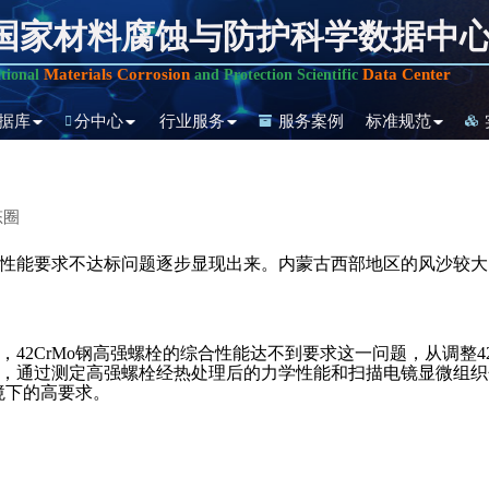
国家材料腐蚀与防护科学数据中
Materials Corrosion
Data Center
tional
and Protection Scientific
据库
分中心
行业服务
服务案例
标准规范
态圈
性能要求不达标问题逐步显现出来。内蒙古西部地区的风沙较大
42CrMo钢高强螺栓的综合性能达不到要求这一问题，从调整4
，通过测定高强螺栓经热处理后的力学性能和扫描电镜显微组织分
境下的高要求。