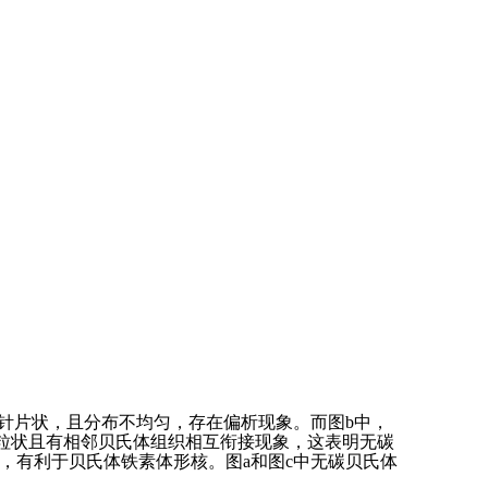
针片状，且分布不均匀，存在偏析现象。而图b中，
织多为粒状且有相邻贝氏体组织相互衔接现象，这表明无碳
，有利于贝氏体铁素体形核。图a和图c中无碳贝氏体