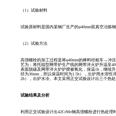
（1）试验材料
试验原材料是国内某钢厂生产的φ40mm双真空冶炼
（2）试验方法
高强螺栓的加工过程是将φ40mm的棒料经粗车→
艺为：将托辊型网带炉生产线的网带淬火炉升温至400
表面脱碳及网带淬火炉炉膛被氧化，保温1h，继续升温
径为36mm，所以保温时间为1.5h），出炉用水溶
2h），出炉水冷。本文采用正交试验设计出三个热
试验结果及分析
利用正交试验设计出42CrMo钢高强螺栓进行热处