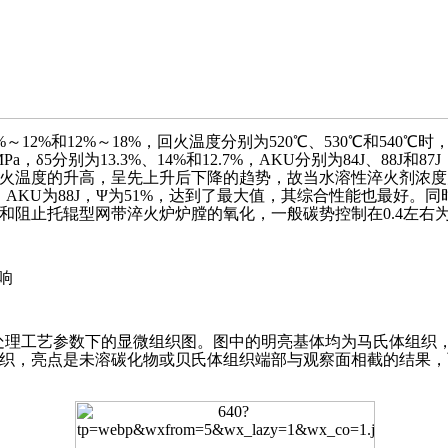
%和12%～18%，回火温度分别为520℃、530℃和540℃时，42C
46MPa，δ5分别为13.3%、14%和12.7%，AKU分别为84J、88J和8
温度的升高，呈先上升后下降的趋势，故当水溶性淬火剂浓度为6%～
δ5为14%，AKU为88J，Ψ为51%，达到了最大值，其综合性能也最
和阻止托辊型网带淬火炉炉膛的氧化，一般碳势控制在0.4左右
响
组热处理工艺参数下的显微组织图。图中的明亮基体均为马氏体组
织，亮点是未溶碳化物或贝氏体组织端部与观察面相截的结果，