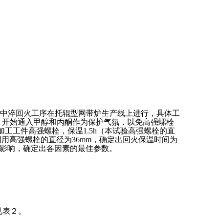
其中淬回火工序在托辊型网带炉生产线上进行，具体工
0℃，开始通入甲醇和丙酮作为保护气氛，以免高强螺栓
加工工件高强螺栓，保温1.5h（本试验高强螺栓的直
利用高强螺栓的直径为36mm，确定出回火保温时间为
互影响，确定出各因素的最佳参数。
见表２。