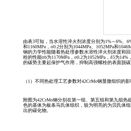
由表3可知，当水溶性淬火剂浓度分别为1%～6%、6%～12
和1160MPa，σ0.2分别为1044MPa、1052MPa和10
钢的力学性能随着热处理参数水溶性淬火剂浓度和回火
栓的性能σb为1170MPa，σ0.2为1052MPa，
的碳势主要起保护气作用，抑制高强螺栓的表面脱碳
（1）不同热处理工艺参数对42CrMo钢显微组织的影
附图为42CrMo钢分别在第一组、第五组和第九
色的基体为板条马氏体组织，较为明亮的为贝氏体组
出的碳化物。