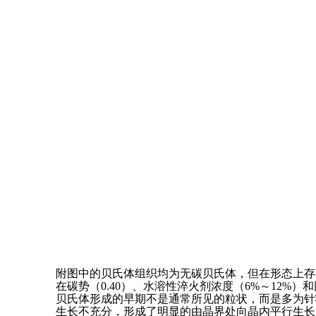
附图中的贝氏体组织均为无碳贝氏体，但在形态上存
在碳势（0.40）、水溶性淬火剂浓度（6%～12%
贝氏体形成的早期不是通常所见的粒状，而是多为针
生长不充分，形成了明显的由晶界处向晶内平行生长