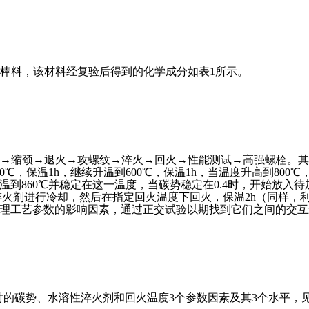
钢棒料，该材料经复验后得到的化学成分如表1所示。
冲压→缩颈→退火→攻螺纹→淬火→回火→性能测试→高强螺栓。
℃，保温1h，继续升温到600℃，保温1h，当温度升高到80
到860℃并稳定在这一温度，当碳势稳定在0.4时，开始放入待
性淬火剂进行冷却，然后在指定回火温度下回火，保温2h（同样，
处理工艺参数的影响因素，通过正交试验以期找到它们之间的交
理时的碳势、水溶性淬火剂和回火温度3个参数因素及其3个水平，