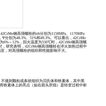
rMo钢高强螺栓的σb分别为1158MPa、1170MPa
7J，Ψ分别为48.3%、51%和49.3%。可以看出，42CrMo
12%，回火温度为530℃时，42CrMo钢高强螺
好。同时，研究表明，42CrMo钢高强螺栓在淬火加热过程中
为宜，对高强螺栓的组织和性能影响不大。
织，不规则颗粒或条状组织为贝氏体和铁素体，其中黑
而铁素体上的亮点（如右箭头所指）是转变过程中析