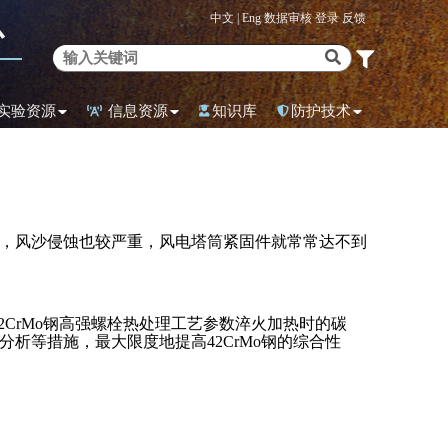
中文 |
Eng
数据审核
登录
反馈
心
实验资源
信息资源
知识库
防护技术
，风沙侵蚀也较严重，风电塔筒紧固件就常常达不到
2CrMo钢高强螺栓热处理工艺参数淬火加热时的碳
析等措施，最大限度地提高42CrMo钢的综合性