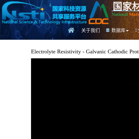
国家
Mate
National
关于我们
数据库
Electrolyte Resistivity - Galvanic Cathodic Prot