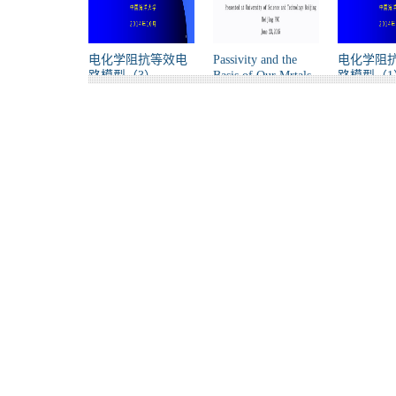
电化学阻抗等效电
Passivity and the
电化学阻
路模型（3）
Basis of Our Mrtals-
路模型（1
Based Civilization
Digby 1:21:28
Passivity and the
Basis o