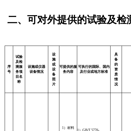
二、可对外提供的试验及检
设
具
试验
施
备
及检
或
的
序
测服
设施或仪器
可提供的服
可执行的国际、国内
设
资
号
务项
设备情况
务内容
及行业或地方标准
备
质
目名
照
情
称
片
况
1）材料
1）GB/T 5776-