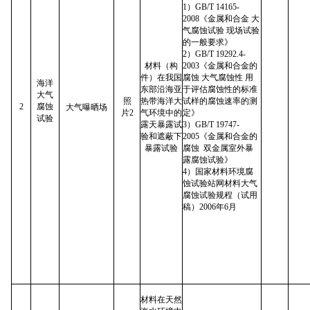
1）GB/T 14165-
2008《金属和合金 大
气腐蚀试验 现场试验
的一般要求》
2）GB/T 19292.4-
材料（构
2003《金属和合金的
件）在我国
腐蚀 大气腐蚀性 用
海洋
东部沿海亚
于评估腐蚀性的标准
大气
照
热带海洋大
试样的腐蚀速率的测
2
腐蚀
大气曝晒场
片2
气环境中的
定》
试验
露天暴露试
3）GB/T 19747-
验和遮蔽下
2005《金属和合金的
暴露试验
腐蚀 双金属室外暴
露腐蚀试验》
4）国家材料环境腐
蚀试验站网材料大气
腐蚀试验规程（试用
稿）2006年6月
材料在天然