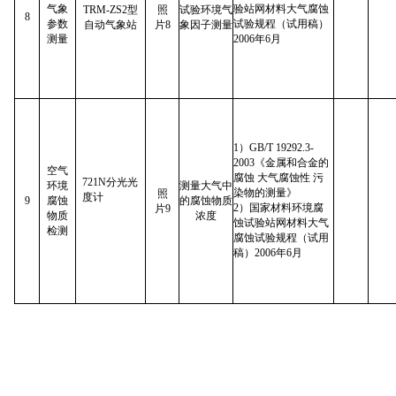
气象
验站网材料大气腐蚀
TRM-ZS2型
照
试验环境气
8
参数
试验规程（试用稿）
自动气象站
片8
象因子测量
测量
2006年6月
1）GB/T 19292.3-
2003《金属和合金的
空气
腐蚀 大气腐蚀性 污
721N分光光
测量大气中
环境
染物的测量》
照
度计
9
的腐蚀物质
腐蚀
2）国家材料环境腐
片9
浓度
物质
蚀试验站网材料大气
检测
腐蚀试验规程（试用
稿）2006年6月