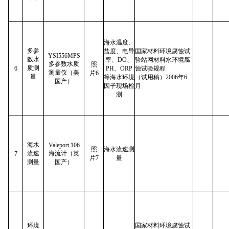
海水温度、
多参
盐度、电导
国家材料环境腐蚀试
YSI556MPS
数水
率、DO、
验站网材料水环境腐
多参数水质
照
质测
6
PH、ORP
蚀试验规程
测量仪（美
片6
量
等海水环境
（试用稿）2006年6
国产）
因子现场检
月
测
海水
Valeport 106
照
海水流速测
海流计（英
流速
7
片7
量
国产）
测量
环境
国家材料环境腐蚀试