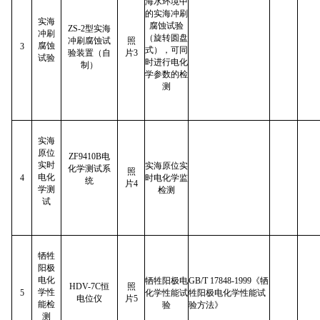
海水环境中
的实海冲刷
实海
腐蚀试验
ZS-2型实海
冲刷
（旋转圆盘
冲刷腐蚀试
照
腐蚀
3
式），可同
验装置（自
片3
试验
时进行电化
制）
学参数的检
测
实海
原位
ZF9410B电
实时
实海原位实
化学测试系
照
电化
4
时电化学监
统
片4
学测
检测
试
牺牲
阳极
电化
牺牲阳极电
GB/T 17848-1999《牺
HDV-7C恒
照
学性
5
化学性能试
牲阳极电化学性能试
电位仪
片5
能检
验
验方法》
测