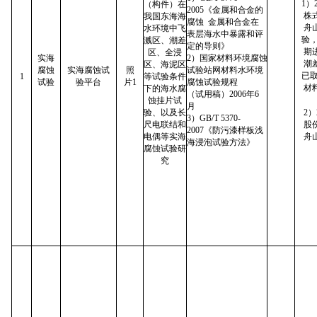
1）
（构件）在
2005《金属和合金的
株
我国东海海
腐蚀 金属和合金在
舟
水环境中飞
表层海水中暴露和评
验，
溅区、潮差
定的导则》
期
区、全浸
实海
2）国家材料环境腐蚀
潮差
区、海泥区
腐蚀
实海腐蚀试
照
试验站网材料水环境
已
1
等试验条件
试验
验平台
片1
腐蚀试验规程
材
下的海水腐
（试用稿）2006年6
蚀挂片试
月
验、以及长
2）
3）GB/T 5370-
尺电联结和
股
2007《防污漆样板浅
电偶等实海
舟
海浸泡试验方法》
腐蚀试验研
究