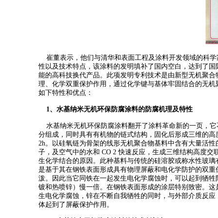
崔董表示，他们与清华和表面工程及涂料开发领域的科学
性以及技术特点，该涂料的发明填补了国内空白，达到了国际
能的高科技换代产品。此项发明专利技术是由新型无机聚合物
理、化学双重保护作用，通过化学键与基体牢固结合的无机
如下特性和优点：
1、水基纳米无机环保防腐涂料的防腐机理及特性
水基纳米无机环保防腐涂料翻开了涂料革命新的一页，它
分组成，同时具有有机物的链式结构，固化后形成三维的高度交联的无
2h。
以硅氧链为骨架的线形无机聚合物基料中含有大量活性
子，及空气中的水和 CO 2 快速反应，生成三维结构高
生化学结合的原因。此种基料与传统的硅溶胶或称水性玻璃
是基于其在钢铁表面形成具有物理屏蔽和电化学防护的双重保护作
泼。因此当它同铁在一起发生电化学腐蚀时，可以起到牺牲
镀和热喷锌）慢一倍。在钢铁表面形成的涂层特别致密。这
生电化学腐蚀，锌在不断自我牺牲的同时，与外部介质反应
体起到了屏蔽保护作用。