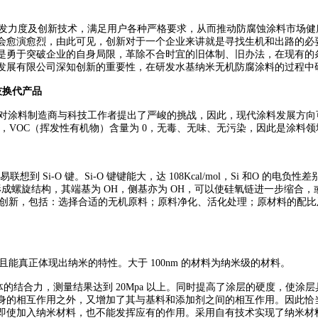
发力度及创新技术，满足用户各种严格要求，从而推动防腐蚀涂料市场健
会愈演愈烈，由此可见，创新对于一个企业来讲就是寻找生机和出路的必
是勇于突破企业的自身局限，革除不合时宜的旧体制、旧办法，在现有的
发展有限公司深知创新的重要性，在研发水基纳米无机防腐涂料的过程中
技换代产品
对涂料制造商与科技工作者提出了严峻的挑战，因此，现代涂料发展方向
剂，VOC（挥发性有机物）含量为 0，无毒、无味、无污染，因此是涂料
联想到 Si-O 键。
Si-O 键键能大，达 108Kcal/mol，Si 和O 的电
形成螺旋结构，其端基为 OH，侧基亦为 OH，可以使硅氧链进一步缩合，或
上有创新，包括：选择合适的无机原料；原料净化、活化处理；原材料的配
 并且能真正体现出纳米的特性。大于 100nm 的材料为纳米级的材料。
基体的结合力，测量结果达到 20Mpa 以上。同时提高了涂层的硬度，使
身的相互作用之外，又增加了其与基料和添加剂之间的相互作用。因此恰
即使加入纳米材料，也不能发挥应有的作用。采用自有技术实现了纳米材