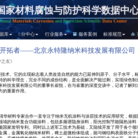
国家材料腐蚀与防护科学数据中
Materials Corrosion
Data Center
tional
and Protection Scientific
据库
分中心
行业服务
服务案例
标准规范
创新开拓者——北京永特隆纳米科技发展有限公司
护之友》
一项新技术。它的出现标志着人类改造自然的能力已延伸到原子、分子水平
特的科学理念，完全不同的成份结构，是全面解决产能过剩，实现绿色制
米科技发展有限公司的董事长崔悦，在与崔董的深度交谈中，记者了解到
力的重要作用。
清华材料专家合作一直专注于纳米无机涂料与涂层技术的应用研究，根据
领域的纳米复合功能涂料，包括多频谱隐身涂料，阳光控制节能隔热涂料
项国家发明专利。同时以上述军工技术为基础，又陆续开发了用于各个领
金属，金属氧化物纳米材料，稀土超微粉体组成，能与钢结构表面铁分子