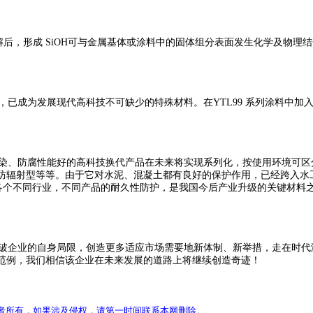
水解后，形成 SiOH可与金属基体或涂料中的固体组分表面发生化学及物
已成为发展现代高科技不可缺少的特殊材料。在YTL99 系列涂料中加
染、防腐性能好的高科技换代产品在未来将实现系列化，按使用环境可区
防辐射型等等。
由于它对水泥、混凝土都有良好的保护作用，已经跨入水
应用于各个不同行业，不同产品的耐久性防护，是我国今后产业升级的关键材
破企业的自身局限，创造更多适应市场需要地新体制、新举措，走在时代
范例，我们相信该企业在未来发展的道路上将继续创造奇迹！
者所有，如果涉及侵权，请第一时间联系本网删除。