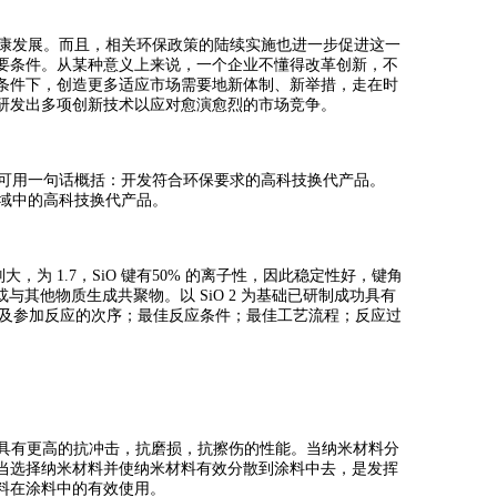
康发展。而且，相关环保政策的陆续实施也进一步促进这一
要条件。从某种意义上来说，一个企业不懂得改革创新，不
条件下，创造更多适应市场需要地新体制、新举措，走在时
研发出多项创新技术以应对愈演愈烈的市场竞争。
可用一句话概括：开发符合环保要求的高科技换代产品。
领域中的高科技换代产品。
负性差别大，为 1.7，SiO 键有50% 的离子性，因此稳定性好，键角
与其他物质生成共聚物。以 SiO 2 为基础已研制成功具有
比及参加反应的次序；最佳反应条件；最佳工艺流程；反应过
涂层具有更高的抗冲击，抗磨损，抗擦伤的性能。当纳米材料分
当选择纳米材料并使纳米材料有效分散到涂料中去，是发挥
料在涂料中的有效使用。