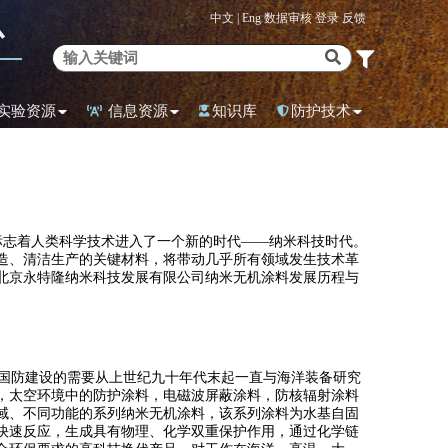
中文 |
Eng
数据审核
登录
反馈
心
实验资源
信息资源
知识库
防护技术
，标志着人类科学技术进入了一个新的时代——纳米科技时代。
造、清洁生产的关键材料，将带动几乎所有领域发生技术革
北京永特隆纳米科技发展有限公司纳米无机涂料发展历程与
国防建设的需要从上世纪九十年代末起一直与海洋装备研究
，太空环境中的防护涂料，电磁波屏蔽涂料，防核辐射涂料
域、不同功能的系列纳米无机涂料，该系列涂料为水基自固
快速反应，生成具有物理、化学双重保护作用，通过化学链