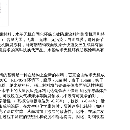
腐材料，水基无机自固化环保长效防腐涂料的防腐机理和特
 ） 含量为零，无毒、无味、无污染，自固成膜，是环保节
米无机防腐涂料，能与钢结构表面铁原子快速反应生成具有物
境要求的高科技换代产品。水基纳米无机环保防腐涂料具有
料的基料是一种在结构上全新的材料，它完全由纳米无机成
RH<85％环境下，膜厚 75μm 时，表干 15min，实干
锌粉、纳米材料粉、稀土材料粉与钢铁基体表面的活性铁原
子水平上的大量反应是涂料到达钢铁表面快速固化并与基体产
，可以说在大气和海洋等防腐领域几乎没有可竞争的对手，
标准电极电位为 -0.76V），较铁 （-0.44V） 活
形成的涂层，在发生电化学腐蚀时，腐蚀速率比纯锌（如电
充了涂层空隙，从而增加了涂层的致密性。此外，在涂层发
用过程中涂层的致密性和硬度不断地提高。因此，对钢铁基