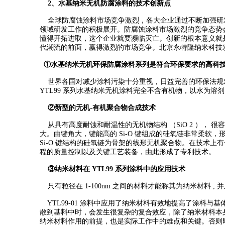
2、水基纳米无机防腐涂料的技术创新点
全球防腐蚀涂料市场竞争激烈，各大企业通过不断加强研
领域研发工作的积极展开。防腐蚀涂料市场激烈的竞争态势
懂得开拓进取，这个企业就要濒临灭亡。
创新的根本意义就
代潮流的前面，赢得激烈的市场竞争。北京永特隆纳米科技
①水基纳米无机环保防腐涂料系列是符合环保要求的高科
世界各国对减少涂料污染十分重视，日益完善的环保法规
YTL99 系列水基纳米无机涂料完全不含有机物，以水为溶
②新型的无机-有机聚合物合成技术
从具有高度耐蚀和耐温性的无机物结构 （SiO 2 ）， 很容易
大。
由键角大，键能高的 Si-O 键组成的硅氧链非常柔软，
Si-O 键结构的硅氧链为骨架的线形无机聚合物。在技术
程的质量控制以及关键工艺装备，由此形成了专利技术。
③纳米材料在 YTL99 系列涂料中的应用技术
只有粒径在 1-100nm 之间的材料才能称其为纳米材料 ,
YTL99-01 涂料中应用了纳米材料有效地提高了涂料与
散到基料中时，会发生很复杂的复合效应，除了纳米材料本
纳米材料作用的前提，也是实际工作中的难点和关键。否则