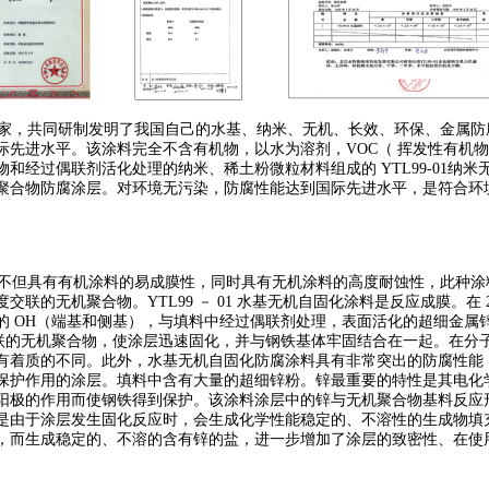
家，共同研制发明了我国自己的水基、纳米、无机、长效、环保、金属防
先进水平。该涂料完全不含有机物，以水为溶剂，VOC（ 挥发性有机物
和经过偶联剂活化处理的纳米、稀土粉微粒材料组成的 YTL99-01纳
聚合物防腐涂层。对环境无污染，防腐性能达到国际先进水平，是符合环
不但具有有机涂料的易成膜性，同时具有无机涂料的高度耐蚀性，此种涂
机聚合物。YTL99 － 01 水基无机自固化涂料是反应成膜。在 20℃，
的 OH（端基和侧基），与填料中经过偶联剂处理，表面活化的超细金属
度交联的无机聚合物，使涂层迅速固化，并与钢铁基体牢固结合在一起。
在分
有着质的不同。
此外，水基无机自固化防腐涂料具有非常突出的防腐性能
用的涂层。填料中含有大量的超细锌粉。锌最重要的特性是其电化学活性 （ 其
阳极的作用而使钢铁得到保护。该涂料涂层中的锌与无机聚合物基料反应
是由于涂层发生固化反应时，会生成化学性能稳定的、不溶性的生成物填
，而生成稳定的、不溶的含有锌的盐，进一步增加了涂层的致密性、在使