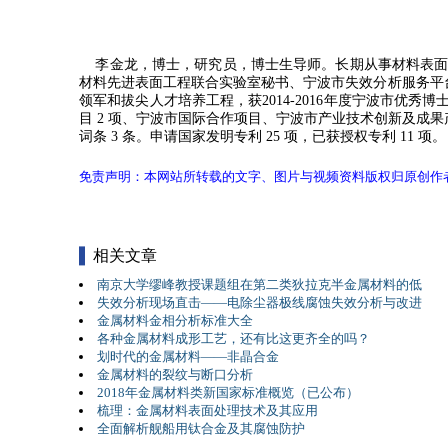
李金龙，博士，研究员，博士生导师。长期从事材料表面
材料先进表面工程联合实验室秘书、宁波市失效分析服务平台
领军和拔尖人才培养工程，获2014-2016年度宁波市优秀博
目 2 项、宁波市国际合作项目、宁波市产业技术创新及成果产
词条 3 条。申请国家发明专利 25 项，已获授权专利 11 项。
免责声明：本网站所转载的文字、图片与视频资料版权归原创作
相关文章
南京大学缪峰教授课题组在第二类狄拉克半金属材料的低
失效分析现场直击——电除尘器极线腐蚀失效分析与改进
金属材料金相分析标准大全
各种金属材料成形工艺，还有比这更齐全的吗？
划时代的金属材料——非晶合金
金属材料的裂纹与断口分析
2018年金属材料类新国家标准概览（已公布）
梳理：金属材料表面处理技术及其应用
全面解析舰船用钛合金及其腐蚀防护