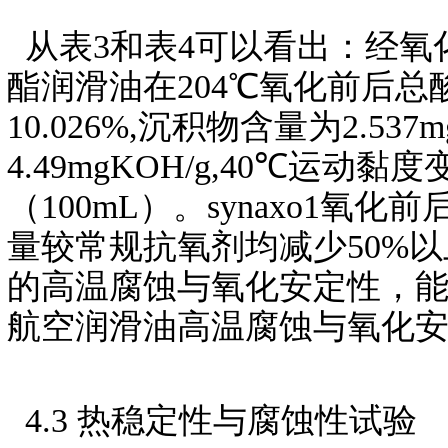
从表3和表4可以看出：经氧
酯润滑油在204℃氧化前后总酸值
10.026%,沉积物含量为2.5
4.49mgKOH/g,40℃运动黏度
（100mL）。synaxo1
量较常规抗氧剂均减少50%
的高温腐蚀与氧化安定性，能够满足
航空润滑油高温腐蚀与氧化
4.3 热稳定性与腐蚀性试验