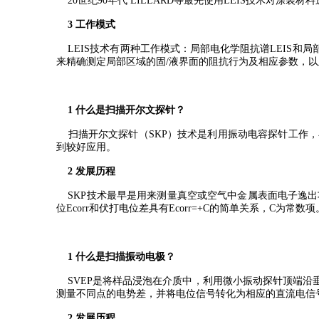
20世纪90年代 LILLARD等最先使用LEIS技术对涂装材
3 工作模式
LEIS技术有两种工作模式：局部电化学阻抗谱LEIS和局
来精确测定局部区域的固/液界面的阻抗行为及相应参数，
1 什么是扫描开尔文探针？
扫描开尔文探针（SKP）技术是利用振动电容探针工作，
到较好应用。
2 发展历程
SKP技术最早是用来测量真空或空气中金属表面电子逸出功
位Ecorr和伏打电位差具有Ecorr=+C的简单关系，C为常数项
1 什么是扫描振动电极？
SVEP是将样品浸泡在介质中，利用微小振动探针顶端沿
测量不同点的电势差，并将电位信号转化为相应的直流电信
2 发展历程