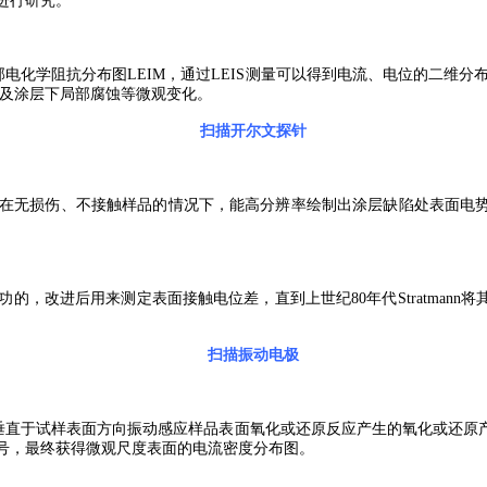
料进行研究。
部电化学阻抗分布图LEIM，通过LEIS测量可以得到电流、电位的二维分
以及涂层下局部腐蚀等微观变化。
扫描开尔文探针
在无损伤、不接触样品的情况下，能高分辨率绘制出涂层缺陷处表面电
的，改进后用来测定表面接触电位差，直到上世纪80年代Stratman
。
扫描振动电极
垂直于试样表面方向振动感应样品表面氧化或还原反应产生的氧化或还原
号，最终获得微观尺度表面的电流密度分布图。