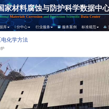
国家材料腐蚀与防护科学数据中
Materials Corrosion
Data Center
tional
and Protection Scientific
据库
分中心
行业服务
服务案例
标准规范
区电化学方法
防护