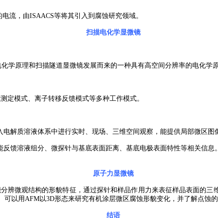
电流，由ISAACS等将其引入到腐蚀研究领域。
扫描电化学显微镜
于电化学原理和扫描隧道显微镜发展而来的一种具有高空间分辨率的电化学
测定模式、离子转移反馈模式等多种工作模式。
入电解质溶液体系中进行实时、现场、三维空间观察，能提供局部微区图
能反馈溶液组分、微探针与基底表面距离、基底电极表面特性等相关信息
原子力显微镜
分辨微观结构的形貌特征，通过探针和样品作用力来表征样品表面的三
可以用AFM以3D形态来研究有机涂层微区腐蚀形貌变化，并了解点蚀
结语