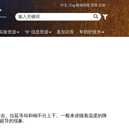
中文 |
Eng
数据审核
登录
反馈
心
实验资源
信息资源
知识库
防护技术
锤击、拉延等却和铜不分上下。一般来讲随着温度的降
超导的现象。