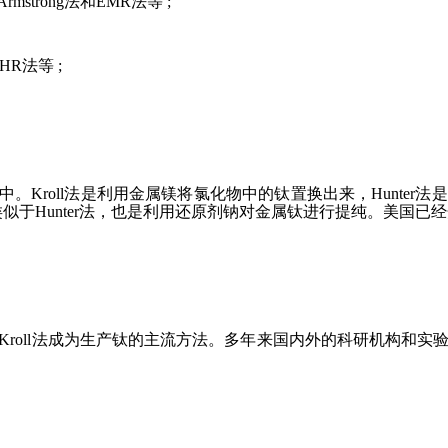
strong法和EMR法等 ;
R法等 ;
业生产中。Kroll法是利用金属镁将氯化物中的钛置换出来，Hunt
方法类似于Hunter法，也是利用还原剂钠对金属钛进行提纯。美
将会取代Kroll法成为生产钛的主流方法。多年来国内外的科研机