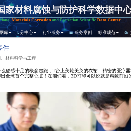
国家材料腐蚀与防护科学数据中
Materials Corrosion
Data Center
tional
and Protection Scientific
据库
分中心
行业服务
服务案例
标准规范
零件
团、材料科学与工程
什么酷感十足的概念超跑，T台上美轮美奂的衣裙，精密的医疗器
出全球首个完整心脏！在咱们看，3D打印可以说就是精致前沿的