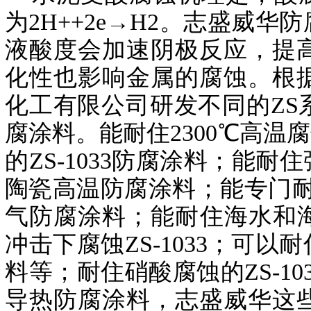
为2H++2e→H2。志盛威
液酸度会加速阴极反应，提
化性也影响金属的腐蚀。根
化工有限公司研发不同的Z
腐涂料。能耐住2300℃高温
的ZS-1033防腐涂料；能耐
陶瓷高温防腐涂料；能专门耐住
气防腐涂料；能耐住海水和海
冲击下腐蚀ZS-1033；可以
料等；耐住硝酸腐蚀的ZS-10
导热防腐涂料，志盛威华这