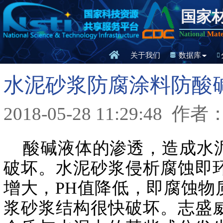
国家
Mate
National
关于我们
数据库
水泥砂浆防腐涂料防酸
2018-05-28 11:29:48
作者
酸碱液体的渗透，造成水泥
破坏。水泥砂浆侵析腐蚀即
增大，PH值降低，即腐蚀
浆砂浆结构很快破坏。志盛