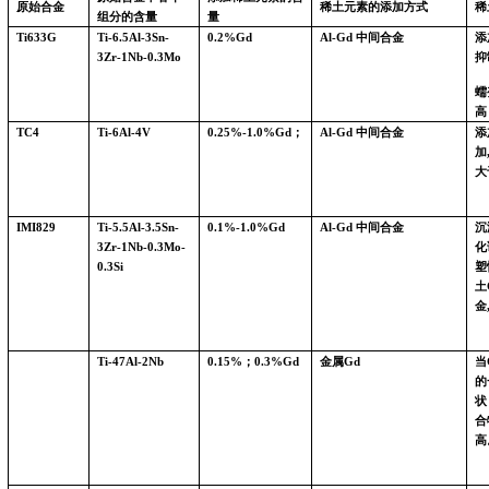
原始合金
稀土元素的添加方式
稀
组分的含量
量
Ti633G
Ti-6.5Al-3Sn-
0.2%Gd
Al-Gd
中间合金
添
3Zr-1Nb-0.3Mo
抑
蠕
高
TC4
Ti-6Al-4V
0.25%-1.0%Gd
；
Al-Gd
中间合金
添
加
大
IMI829
Ti-5.5Al-3.5Sn-
0.1%-1.0%Gd
Al-Gd
中间合金
沉
3Zr-1Nb-0.3Mo-
化
0.3Si
塑
土
金
Ti-47Al-2Nb
0.15%
；
0.3%Gd
金属
Gd
当
的
状
合
高