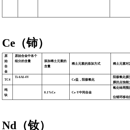
Ce（铈）
原
原始合金中各个
始
组分的含量
添加稀土元素的
稀土元素的添加方式
稀土元素对
合
含量
金
Ti-6Al-4V
阳极氧化膜
TC4
Ce
盐，阳极氧化
膜抗点蚀能
氧化铈周围
纯
0.1%Ce
Ce-Y
中间合金
钛
位错环移动
Nd（钕）