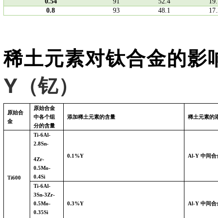
0.54
91
52.4
19.
0.8
93
48.1
17.
稀土元素对钛合金的影
Y
（钇）
原始合金
原始合
中各个组
添加稀土元素的含量
稀土元素的
金
分的含量
Ti-6Al-
2.8Sn-
0.1%Y
Al-Y
中间合
4Zr-
0.5Mo-
0.4Si
Ti600
Ti-6Al-
3Sn-3Zr-
0.5Mo-
0.3%Y
Al-Y
中间合
0.35Si