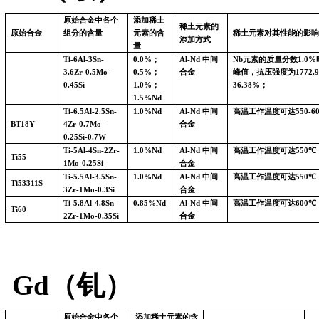
原始合金中各个
添加稀土
稀土元素的
原始合金
组分的含量
元素的含
稀土元素对其性能的影响
添加方式
量
Ti-6Al-3Sn-
0.0%
；
Al-Nd
中间
Nb
元素的质量分数
1.0%
3.6Zr-0.5Mo-
0.5%
；
合金
峰值，抗压强度为
1772.
0.45Si
1.0%
；
36.38%
；
1.5%Nd
Ti-6.5Al-2.5Sn-
1.0%Nd
Al-Nd
中间
高温工作温度可达
550-6
BT18Y
4Zr-0.7Mo-
合金
0.25Si-0.7W
Ti-5Al-4Sn-2Zr-
1.0%Nd
Al-Nd
中间
高温工作温度可达
550
℃
Ti55
1Mo-0.25Si
合金
Ti-5.5Al-3.5Sn-
1.0%Nd
Al-Nd
中间
高温工作温度可达
550
℃
Ti53311S
3Zr-1Mo-0.3Si
合金
Ti-5.8Al-4.8Sn-
0.85%Nd
Al-Nd
中间
高温工作温度可达
600
℃
Ti60
2Zr-1Mo-0.35Si
合金
Gd（钆）
原始合金中各个
添加稀土元素的含