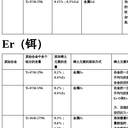
Ti-47Al-5Nb
0.15%
；
0.3%Gd
金属
Gd
当
的
状
合
高
Er（铒）
原始合金中各个
添加稀土
原始合金
组分的含量
元素的含
稀土元素的添加方式
稀土元素
量
Ti-47Al-2Nb
0.2%
；
金属
Er
合金的一
0.4%Er
不均匀的
合金的压
Ti-47Al-5Nb
0.2%
；
金属
Er
合金的一
0.4%Er
不均匀的
Er-O
和
Er
力、压缩
但仍比
Ti-
Ti-16Al-27Nb
0.3%
；
金属
Er
添加微量
E
0.6%
；
量较低时