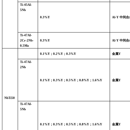
Ti-45Al-
5Nb
0.3%Y
Al-Y
中间合
Ti-47Al-
2Cr-2Nb-
0.3%Y
Al-Y
中间合
0.5Mo
0.1%Y
；
0.2%Y
；
0.3%Y
金属
Y
Ti-47Al-
2Nb
0.1%Y
；
0.3%Y
；
0.5%Y
；
0.8%Y
；
1.6%Y
金属
Y
NbTi50
Ti-47Al-
5Nb
0.1%Y
；
0.3%Y
；
0.5%Y
；
0.8%Y
；
1.6%Y
金属
Y