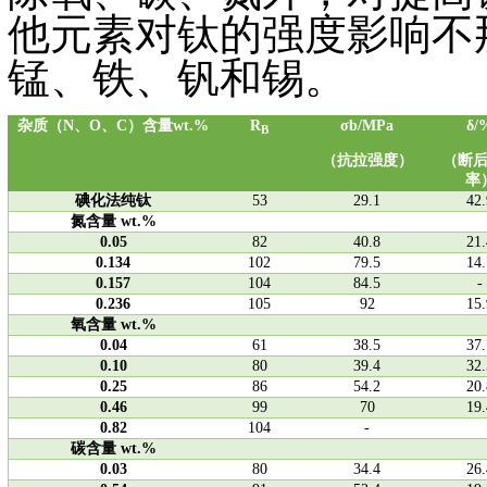
他元素对钛的强度影响不
锰、铁、钒和锡。
杂质（
N
、
O
、
C
）含量
wt.%
R
σb/MPa
δ/
B
（抗拉强度）
（断
率
碘化法纯钛
53
29.1
42.
氮含量
wt.%
0.05
82
40.8
21.
0.134
102
79.5
14.
0.157
104
84.5
-
0.236
105
92
15.
氧含量
wt.%
0.04
61
38.5
37.
0.10
80
39.4
32.
0.25
86
54.2
20.
0.46
99
70
19.
0.82
104
-
碳含量
wt.%
0.03
80
34.4
26.