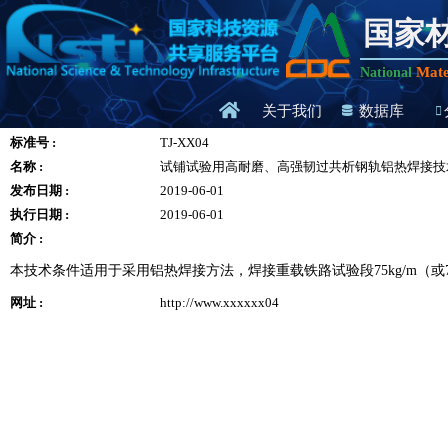
国家
Mate
National
关于我们
数据库
标准号 :
TJ-XX04
名称 :
试铺试验用高耐磨、高强韧过共析钢轨铝热焊接技
发布日期 :
2019-06-01
执行日期 :
2019-06-01
简介 :
本技术条件适用于采用铝热焊接方法，焊接重载铁路试验段75kg/m（或75
网址 :
http://www.xxxxxx04