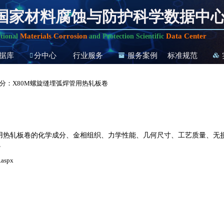
国家材料腐蚀与防护科学数据中
Materials Corrosion
Data Center
tional
and Protection Scientific
据库
分中心
行业服务
服务案例
标准规范
分：X80M螺旋缝埋弧焊管用热轧板卷
管用热轧板卷的化学成分、金相组织、力学性能、几何尺寸、工艺质量、无
。
.aspx