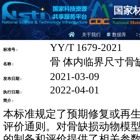
国家
Mate
National
关于我们
数据库
YY/T 1679-2021
标准号 :
骨 体内临界尺寸骨
名称 :
2021-03-09
发布日期 :
2022-04-01
执行日期 :
简介 :
本标准规定了预期修复或再
评价通则。对骨缺损动物模
的制备和评价提供了相关参